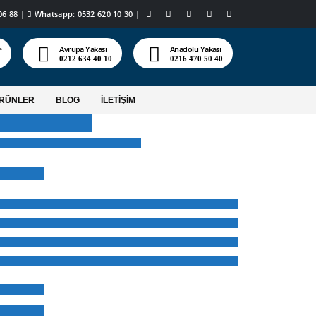
06 88
|
Whatsapp: 0532 620 10 30
|
Avrupa Yakası
Anadolu Yakası
e
0212 634 40 10
0216 470 50 40
ÜRÜNLER
BLOG
İLETİŞİM