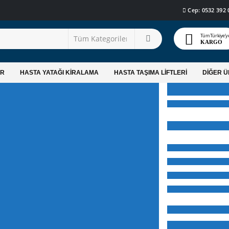
Cep: 0532 392 
Tüm Türkiye'y
KARGO
AR
HASTA YATAĞI KİRALAMA
HASTA TAŞIMA LİFTLERİ
DİĞER 