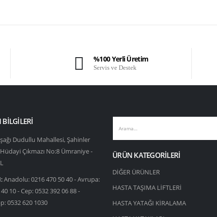
%100 Yerli Üretim
Servis ve Destek
M BILGILERI
şağı Dudullu Mahallesi, Şahinler
 Hüdayi Çıkmazı No:8 Ümraniye -
ÜRÜN KATEGORILERI
L
DİĞER ÜRÜNLER
:
Anadolu: 0216 470 50 40 - Avrupa:
HASTA TAŞIMA LİFTLERİ
40 10 - Cep: 0532 392 06 88 -
: 0532 620 1030
HASTA YATAĞI KİRALAMA