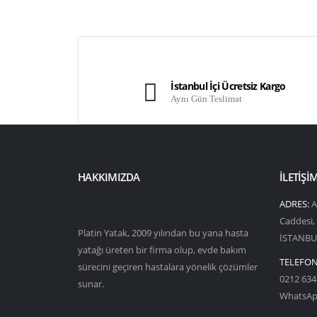
İstanbul İçi Ücretsiz Kargo
Aynı Gün Teslimat
HAKKIMIZDA
İLETIŞI
ADRES:
A
Caddesi,
Platin Yatak, 2009 yılından bu yana hasta
İSTANBU
yatağı üreten bir firma olup, evde bakım
TELEFON
sürecini geçiren hastalara yönelik çözümler
0212 634 
sunar.
WhatsApp