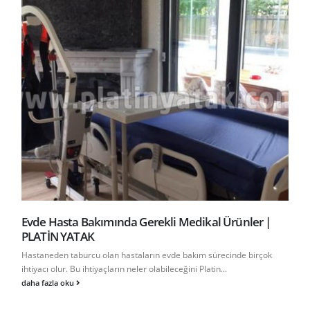
Evde Hasta Bakımında Gerekli Medikal Ürünler |
2 
PLATİN YATAK
Y
Hastaneden taburcu olan hastaların evde bakım sürecinde birçok
2 
ihtiyacı olur. Bu ihtiyaçların neler olabileceğini Platin...
ha
daha fazla oku
da